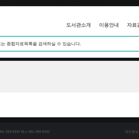
메인메뉴 바로가기
본문 바로가기
도서관소개
이용안내
자료
84-6333 팩스 061-284-6332
개인정보