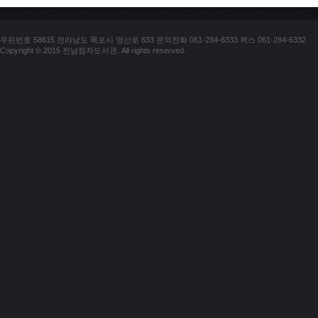
우편번호 58615 전라남도 목포시 영산로 633 문의전화 061-284-6333 팩스 061-284-6332
Copyright © 2015 전남점자도서관. All rights reserved.