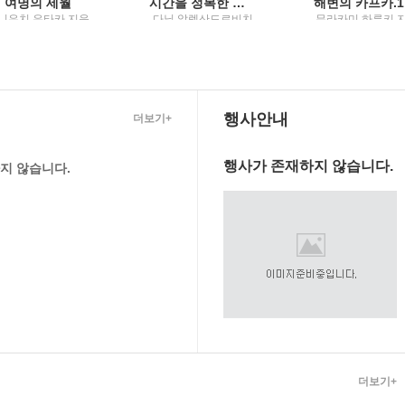
여명의 세월
시간을 정복한 남자, 류비셰프
니우치 유타카 지음
다닐 알렉산드로비치
무라카미 하루키 
 이수경 옮김 / 좋은날
그라닌 지음 ; 이상원 ;
; 김춘미 옮김 / 문
미디어
조금선 [같이] 옮김 / 황
상사
소자리
행사안내
더보기+
행사가 존재하지 않습니다.
지 않습니다.
더보기+