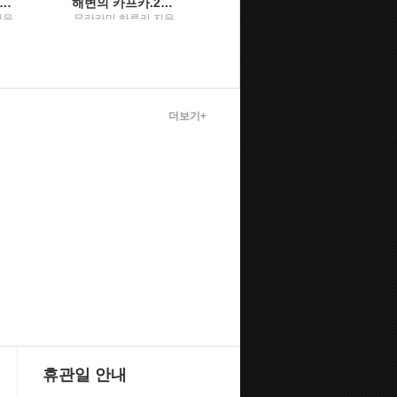
해변의 카프카.1권1권
해변의 카프카.2권2권
렉싱턴의 유령
지음
무라카미 하루키 지음
무라카미 하루키 지음
학사
; 김춘미 옮김 / 문학사
; 김난주 옮김 / 열림원
상사
더보기+
휴관일 안내