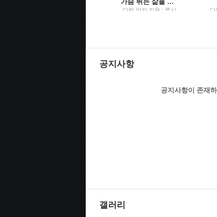
야기
(세렌디피티 우연과 행운의) 과학적 발견이야기
가슴 뛰는 삶을 살아라
로이스톤 M. 로버츠 지
다릴 앙카 지음 ; 류시
다
음 ; 안병태 옮김 / 국제
화 옮김 / 나무심는사
;
람
공지사항
공지사항이 존재하
갤러리