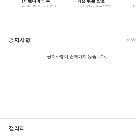
게 들려준 이야기
(세렌디피티 우연과 행운의) 과학적 발견이야기
가슴 뛰는 삶을 살아라
;
로이스톤 M. 로버츠 지
다릴 앙카 지음 ; 류시
출
음 ; 안병태 옮김 / 국제
화 옮김 / 나무심는사
;
람
공지사항
더보
공지사항이 존재하지 않습니다.
갤러리