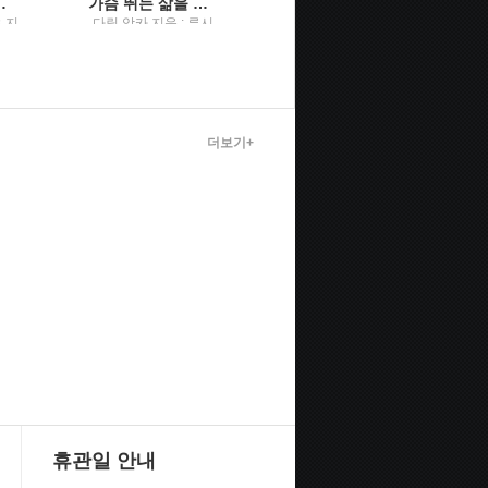
) 과학적 발견이야기
가슴 뛰는 삶을 살아라
여명의 세월
 지
다릴 앙카 지음 ; 류시
다니우치 유타카 지음
 국제
화 옮김 / 나무심는사
; 이수경 옮김 / 좋은날
람
미디어
더보기+
휴관일 안내