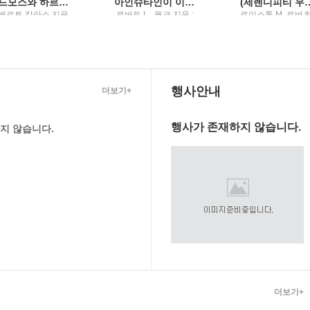
카드모스와 하르모니아의 결혼
아인슈타인이 이발사에게 들려준 이야기
(세렌디피티 우연과 행운의
베르토 칼라소 지음
로버트 L.. 월크 지음 ;
로이스톤 M. 로버츠
 이현경 옮김 / 동연
이창희 옮김 / 해냄출
음 ; 안병태 옮김 /
판사
행사안내
더보기+
행사가 존재하지 않습니다.
지 않습니다.
더보기+