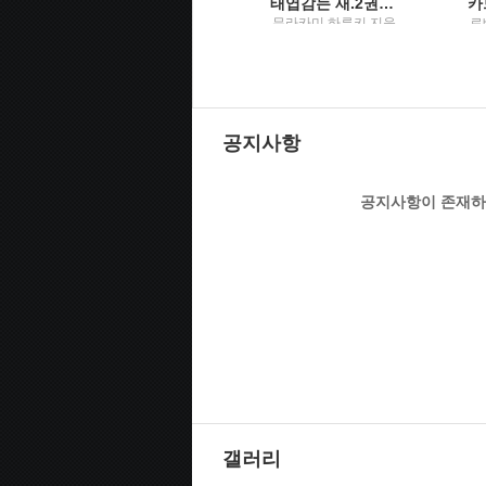
렉싱턴의 유령
태엽감는 새.2권2권
음
무라카미 하루키 지음
무라카미 하루키 지음
로
사
; 김난주 옮김 / 열림원
; 윤성원 옮김 / 문학사
;
상사
공지사항
공지사항이 존재하
갤러리