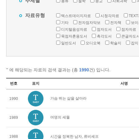
주제별
총류
철학
종교
사회과학
자료유형
텍스트데이지자료
시청각자료
TEX
기타
전자점자악보
전자책
보이
디지털음성자료
점자도서
점자자료
묵점자혼용도서
촉각도서
큰글자도
일반도서
오디오북
학술지
잡지
'
' 에 해당되는 자료의 검색 결과는 (총
1990
건) 입니다.
번호
표지
서명
가슴 뛰는 삶을 살아라
1990
여명의 세월
1989
1988
시간을 정복한 남자, 류비셰프