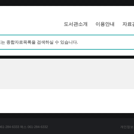
메인메뉴 바로가기
본문 바로가기
도서관소개
이용안내
자료
84-6333 팩스 061-284-6332
개인정보