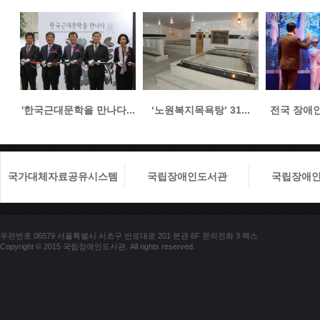
'한국근대문학을 만나다...
‘노원복지목욕탕’ 31...
전국 장애인들
국가대체자료공유시스템
국립장애인도서관
국립장애
우편번호 06579 서울특별시 서초구 반포대로 201 본관 6F 문의전화 3 팩스
Copyright © 2015 국립장애인도서관. All rights reserved.