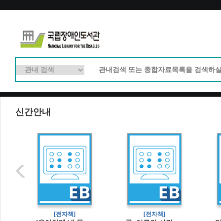
신간안내
[전자책]
[전자책]