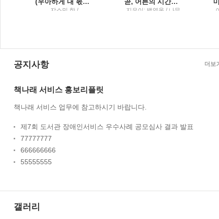
(우아하게 내 몫을 챙기는) 말의 공식
곧, 어른의 시간이 시작된다백영옥 산문집
;
쟈스민 한 /
지은이: 백영옥 / 나무
Tornado(토네이도)
의철학
:
룹
공지사항
더보
책나래 서비스 홍보리플릿
책나래 서비스 업무에 참고하시기 바랍니다.
제7회 도서관 장애인서비스 우수사례 공모심사 결과 발표
77777777
666666666
55555555
갤러리