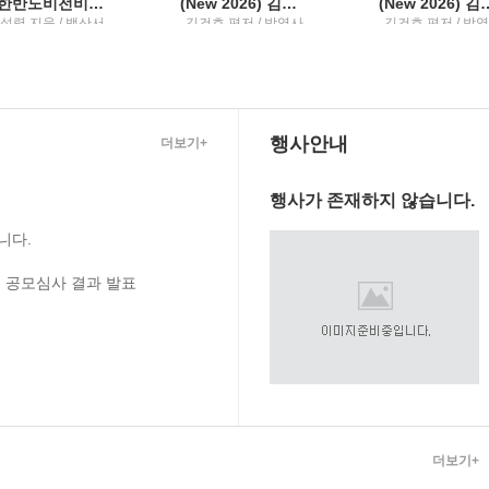
뉴한반도비전비핵·평화와 통일의 길
(New 2026) 김건호 헌법최근 10년 단원별 기출문제집3
(New 2026) 김건호 헌법최근
성렬 지음 / 백산서
김건호 편저 / 박영사
김건호 편저 / 박
당
행사안내
더보기+
행사가 존재하지 않습니다.
니다.
 공모심사 결과 발표
더보기+