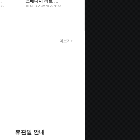
 10년 단원별 기출문제집2
스패니시 러브 디셉션
정서중심치료
Leslie S. Greenberg
영사
엘레나 아르마스 지음
저 ; 한기백 역 / 학지사
; 공보경 옮김 / 문학수
첩
더보기+
휴관일 안내