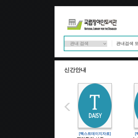
신간안내
[전자점자악보]
[텍스트데이지자료]