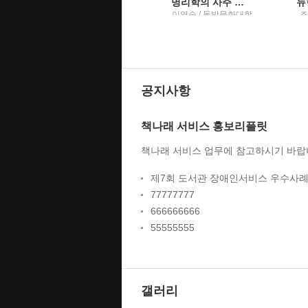
중앙성가49
명리학의 사주 요인과 질병 발생 간 상관성에 대한 실증 연구
박신화 편 / 중앙아트
이영숙 / 동방문화대학
조
원대학교
공지사항
책나래 서비스 홍보리플릿
책나래 서비스 업무에 참고하시기 바랍
제7회 도서관 장애인서비스 우수사례
77777777
666666666
55555555
갤러리