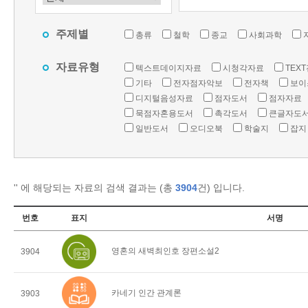
주제별
총류
철학
종교
사회과학
자료유형
텍스트데이지자료
시청각자료
TEX
기타
전자점자악보
전자책
보이
디지털음성자료
점자도서
점자자료
묵점자혼용도서
촉각도서
큰글자도
일반도서
오디오북
학술지
잡지
'
' 에 해당되는 자료의 검색 결과는 (총
3904
건) 입니다.
번호
표지
서명
영혼의 새벽최인호 장편소설2
3904
카네기 인간 관계론
3903