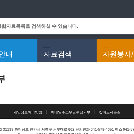
메인메뉴 바로가기
본문 바로가기
안내
자료검색
자원봉사
부
개인정보처리방침
이메일주소무단수집거부
찾아오시는길
31139 충청남도 천안시 서북구 서부대로 602 문의전화 041-578-4051 팩스 041-57