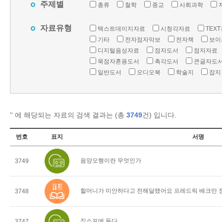
주제별
총류
철학
종교
사회과학
자료유형
텍스트데이지자료
시청각자료
TEX
기타
전자점자악보
전자책
보이
디지털음성자료
점자도서
점자자료
묵점자혼용도서
촉각도서
큰글자도
일반도서
오디오북
학술지
잡지
'
' 에 해당되는 자료의 검색 결과는 (총
3749
건) 입니다.
번호
표지
서명
음양오행이란 무엇인가
3749
할머니가 미안하다고 전해달랬어요 프레드릭 배크만 
3748
직소포에 들다
3747