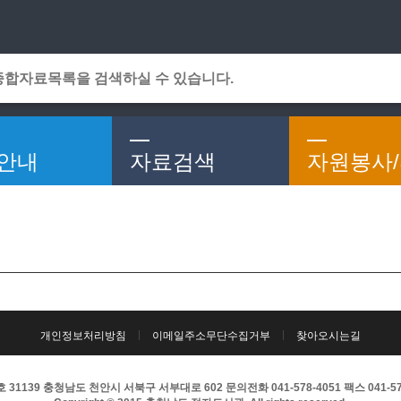
메인메뉴 바로가기
본문 바로가기
안내
자료검색
자원봉사
개인정보처리방침
이메일주소무단수집거부
찾아오시는길
31139 충청남도 천안시 서북구 서부대로 602 문의전화 041-578-4051 팩스 041-57