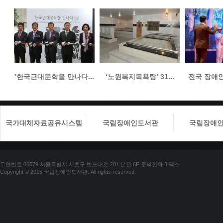
'한국근대문학을 만나다...
‘노원복지목욕탕’ 31...
전국 장애인들
국가대체자료공유시스템
국립장애인도서관
국립장애
우편번호 06579 서울특별시 서초구 반포대로 201 본관 6F 문의전화 3 팩스
Copyright © 2015 국립장애인도서관. All rights reserved.