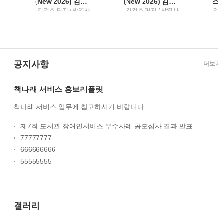
의 길
(New 2026) 김건호 헌법최근 10년 단원별 기출문제집3
(New 2026) 김건호 헌법최근 10년 단원별 기출문제집2
서
김건호 편저 / 박영사
김건호 편저 / 박영사
;
공지사항
더보
책나래 서비스 홍보리플릿
책나래 서비스 업무에 참고하시기 바랍니다.
제7회 도서관 장애인서비스 우수사례 공모심사 결과 발표
77777777
666666666
55555555
갤러리