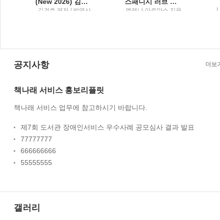
(New 2026) 김건호 헌법최근 10년 단원별 기출문제집2
스패니시 러브 디셉션
L
사
김건호 편저 / 박영사
엘레나 아르마스 지음
저
; 공보경 옮김 / 문학수
첩
공지사항
더보
책나래 서비스 홍보리플릿
책나래 서비스 업무에 참고하시기 바랍니다.
제7회 도서관 장애인서비스 우수사례 공모심사 결과 발표
77777777
666666666
55555555
갤러리