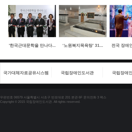
'한국근대문학을 만나다...
‘노원복지목욕탕’ 31...
전국 장애인들
국가대체자료공유시스템
국립장애인도서관
국립장애
우편번호 06579 서울특별시 서초구 반포대로 201 본관 6F 문의전화 3 팩스
Copyright © 2015 국립장애인도서관. All rights reserved.