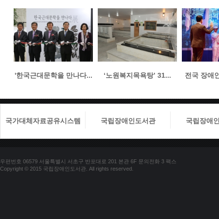
'한국근대문학을 만나다...
‘노원복지목욕탕’ 31...
전국 장애인들
국가대체자료공유시스템
국립장애인도서관
국립장애
우편번호 06579 서울특별시 서초구 반포대로 201 본관 6F 문의전화 3 팩스
Copyright © 2015 국립장애인도서관. All rights reserved.