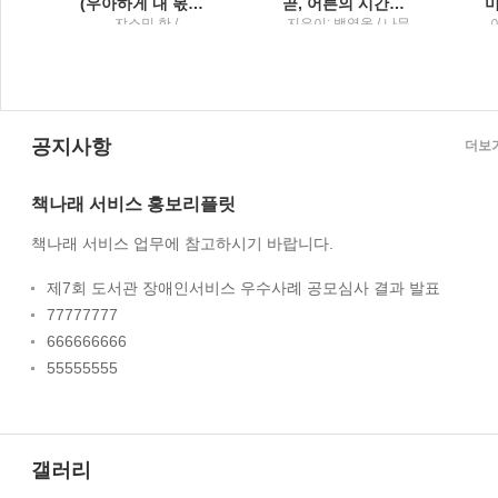
(우아하게 내 몫을 챙기는) 말의 공식
곧, 어른의 시간이 시작된다백영옥 산문집
;
쟈스민 한 /
지은이: 백영옥 / 나무
Tornado(토네이도)
의철학
:
룹
공지사항
더보
책나래 서비스 홍보리플릿
책나래 서비스 업무에 참고하시기 바랍니다.
제7회 도서관 장애인서비스 우수사례 공모심사 결과 발표
77777777
666666666
55555555
갤러리