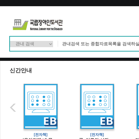
신간안내
[전자책]
[전자책]