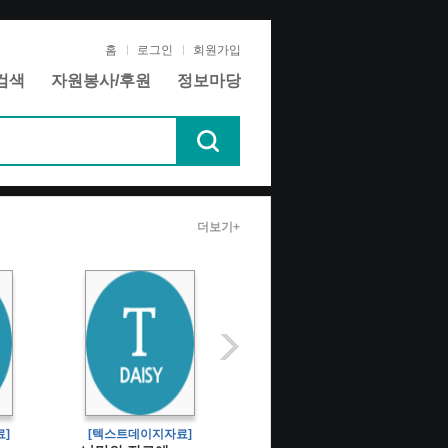
홈
로그인
회원가입
검색
자원봉사/후원
정보마당
더보기+
]
[텍스트데이지자료]
[전자책]