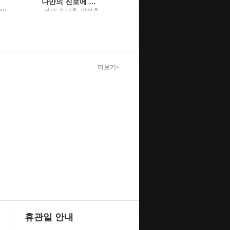
나만의 진로에 맞춘 탐구 보고서 가이드 북주제 찾기, 자료 조사, 작성, 적용까지 한 권으로 끝!
가짜 환자환자 만들어내는 사회에서 지혜롭게 건강 지키는 법
erg
저자: 정재훈, 이성훈,
김현아 지음 / 창비
학지사
배수정, 조현정, 주상
명, 정아윤, 박범호 / 교
육과학사
더보기+
휴관일 안내