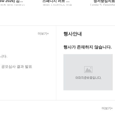
(New 2026) 김건호 헌법최근 10년 단원별 기출문제집2
스패니시 러브 디셉션
정서중심치료
Leslie S. Greenb
건호 편저 / 박영사
엘레나 아르마스 지음
저 ; 한기백 역 / 
; 공보경 옮김 / 문학수
첩
행사안내
더보기+
행사가 존재하지 않습니다.
니다.
 공모심사 결과 발표
더보기+