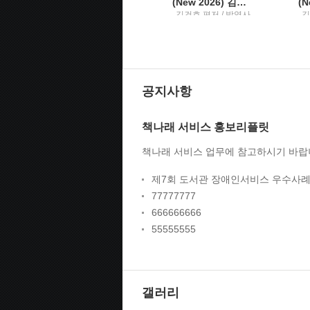
뉴한반도비전비핵·평화와 통일의 길
(New 2026) 김건호 헌법최근 10년 단원별 기출문제집3
학
조성렬 지음 / 백산서
김건호 편저 / 박영사
김
당
공지사항
책나래 서비스 홍보리플릿
책나래 서비스 업무에 참고하시기 바랍
제7회 도서관 장애인서비스 우수사례
77777777
666666666
55555555
갤러리