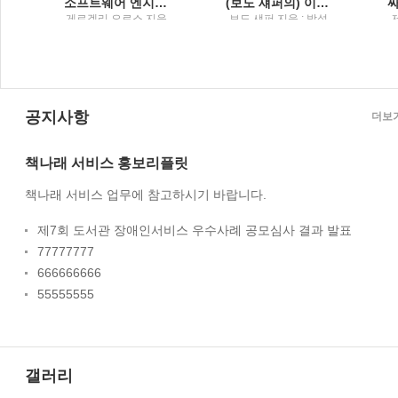
소프트웨어 엔지니어 가이드북주니어부터 리더까지, 소프트웨어 엔지니어라면 꼭 알아야 할 커리어 관리의 비법
(보도 섀퍼의) 이기는 습관불가능을 뛰어넘어 최후의 승자가 된 사람들
옮
게르겔리 오로스 지음
보도 섀퍼 지음 ; 박성
미
; 이민석 옮김 / 한빛미
원 옮김 / Tornado(토
디어
네이도) : 토네이도미
디어그룹
공지사항
더보
책나래 서비스 홍보리플릿
책나래 서비스 업무에 참고하시기 바랍니다.
제7회 도서관 장애인서비스 우수사례 공모심사 결과 발표
77777777
666666666
55555555
갤러리