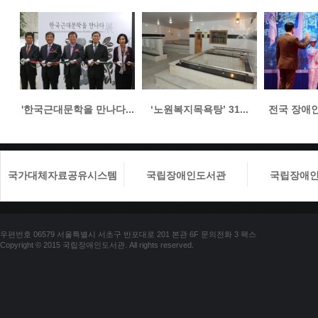
'한국근대문학을 만나다...
‘노원복지목욕탕’ 31...
전국 장애인들
국가대체자료공유시스템
국립장애인도서관
국립장애
우편번호 06579 서울특별시 서초구 반포대로 201 본관 6F 문의전화 3 팩스
Copyright © 2015 국립장애인도서관. All rights reserved.