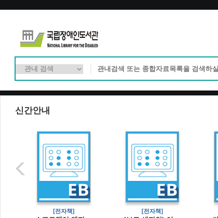
신간안내
[전자책]
[전자책]