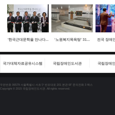
'한국근대문학을 만나다...
‘노원복지목욕탕’ 31...
전국 장애인들
국가대체자료공유시스템
국립장애인도서관
국립장애
우편번호 06579 서울특별시 서초구 반포대로 201 본관 6F 문의전화 3 팩스
Copyright © 2015 국립장애인도서관. All rights reserved.