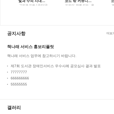
 욕구를 다루는 법
빛과 수의 시대힘과 미적분으로 세운 근대의 세계1
코드 밖 커뮤니케이션팀원 온보딩부터 UML 활용법, 글쓰기 스킬, 원격 근무 노하우까지
톤
고의관 지음 / 궁리(궁
지은이: 재퀴 리드 ; 옮
리출판)
긴이: 곽지원 / 한빛미
;
디어
공지사항
더보
책나래 서비스 홍보리플릿
책나래 서비스 업무에 참고하시기 바랍니다.
제7회 도서관 장애인서비스 우수사례 공모심사 결과 발표
77777777
666666666
55555555
갤러리