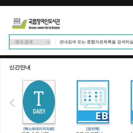
신간안내
[텍스트데이지자료]
[전자책]