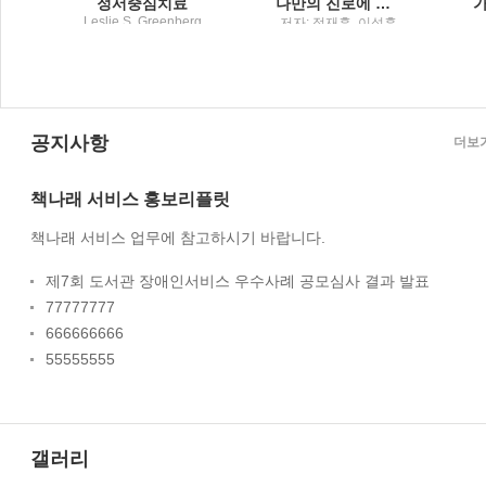
정서중심치료
나만의 진로에 맞춘 탐구 보고서 가이드 북주제 찾기, 자료 조사, 작성, 적용까지 한 권으로 끝!
Leslie S. Greenberg
음
저자: 정재훈, 이성훈,
저 ; 한기백 역 / 학지사
수
배수정, 조현정, 주상
명, 정아윤, 박범호 / 교
육과학사
공지사항
더보
책나래 서비스 홍보리플릿
책나래 서비스 업무에 참고하시기 바랍니다.
제7회 도서관 장애인서비스 우수사례 공모심사 결과 발표
77777777
666666666
55555555
갤러리