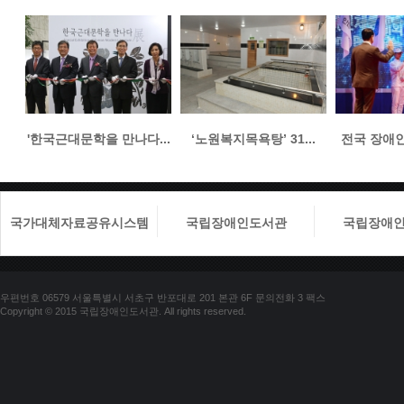
'한국근대문학을 만나다...
‘노원복지목욕탕’ 31...
전국 장애인들
국가대체자료공유시스템
국립장애인도서관
국립장애
우편번호 06579 서울특별시 서초구 반포대로 201 본관 6F 문의전화 3 팩스
Copyright © 2015 국립장애인도서관. All rights reserved.