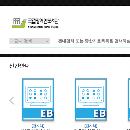
신간안내
[전자책]
[전자책]