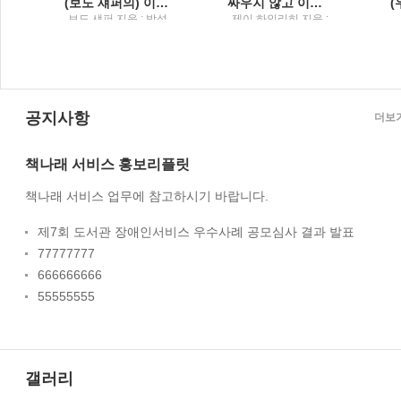
엔지니어라면 꼭 알아야 할 커리어 관리의 비법
(보도 섀퍼의) 이기는 습관불가능을 뛰어넘어 최후의 승자가 된 사람들
싸우지 않고 이기는 기술3000년을 이어온 설득의 완벽한 도구들
음
보도 섀퍼 지음 ; 박성
제이 하인리히 지음 ;
미
원 옮김 / Tornado(토
조용빈 옮김 /
네이도) : 토네이도미
Tornado(토네이도) :
디어그룹
토네이도미디어그룹
공지사항
더보
책나래 서비스 홍보리플릿
책나래 서비스 업무에 참고하시기 바랍니다.
제7회 도서관 장애인서비스 우수사례 공모심사 결과 발표
77777777
666666666
55555555
갤러리