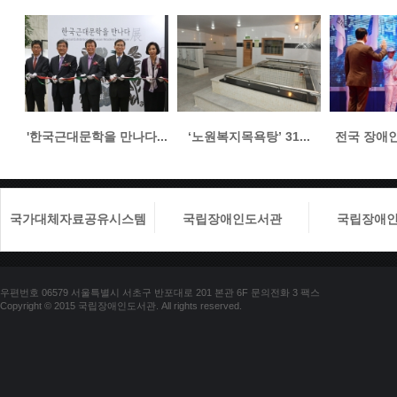
'한국근대문학을 만나다...
‘노원복지목욕탕’ 31...
전국 장애인들
국가대체자료공유시스템
국립장애인도서관
국립장애
우편번호 06579 서울특별시 서초구 반포대로 201 본관 6F 문의전화 3 팩스
Copyright © 2015 국립장애인도서관. All rights reserved.