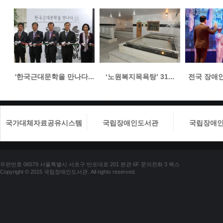
'한국근대문학을 만나다...
‘노원복지목욕탕’ 31...
전국 장애인들
국가대체자료공유시스템
국립장애인도서관
국립장애
우편번호 06579 서울특별시 서초구 반포대로 201 본관 6F 문의전화 3 팩스
Copyright © 2015 국립장애인도서관. All rights reserved.