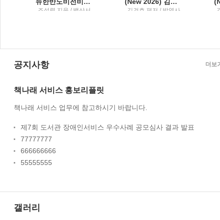
뉴한반도비전비핵·평화와 통일의 길
(New 2026) 김건호 헌법최근 10년 단원별 기출문제집3
학
조성렬 지음 / 백산서
김건호 편저 / 박영사
당
공지사항
더보
책나래 서비스 홍보리플릿
책나래 서비스 업무에 참고하시기 바랍니다.
제7회 도서관 장애인서비스 우수사례 공모심사 결과 발표
77777777
666666666
55555555
갤러리