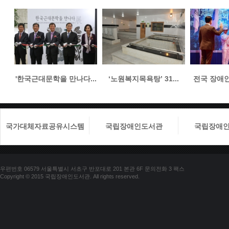
'한국근대문학을 만나다...
‘노원복지목욕탕’ 31...
전국 장애인들
국가대체자료공유시스템
국립장애인도서관
국립장애
우편번호 06579 서울특별시 서초구 반포대로 201 본관 6F 문의전화 3 팩스
Copyright © 2015 국립장애인도서관. All rights reserved.