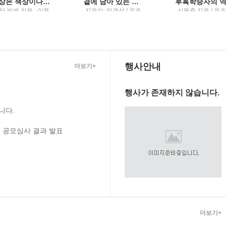
책상은 책상이다기발한 상상력과 따스한 유머가 있는 페터 빅셀의 일곱 가지 이야기
곁에 남아 있는 사람임경선 소설
터 빅셀 지음 ; 이용
지은이: 임경선 / 위즈
신동준 지음 / 위
 옮김 / 위즈덤하우
덤하우스
하우스
 : 위즈덤하우스 미
디어그룹
행사안내
더보기+
행사가 존재하지 않습니다.
니다.
 공모심사 결과 발표
더보기+