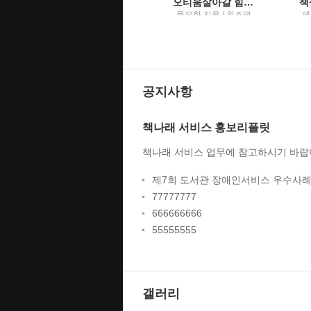
세이
개발자를 넘어 기술 리더로 가는 길
오티움살아갈 힘을 주는 나만의 휴식
타냐 라일리 지음 ; 김
문요한 지음 / 위즈덤
페
그레이스 옮김 / 디코
하우스
숙
딩 : 한빛미디어
스
공지사항
책나래 서비스 홍보리플릿
책나래 서비스 업무에 참고하시기 바랍
제7회 도서관 장애인서비스 우수사례
77777777
666666666
55555555
갤러리