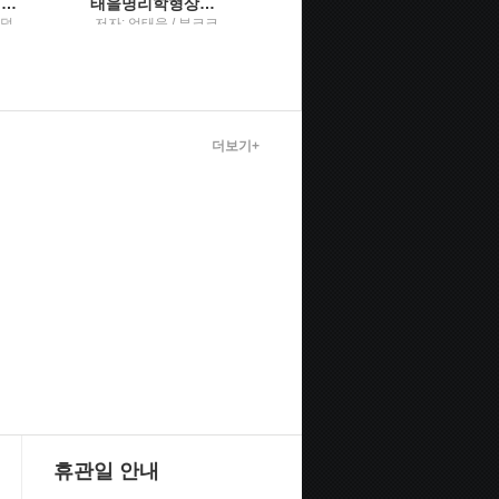
후흑학승자의 역사를 만드는 뻔뻔함과 음흉함의 미학
태을명리학형상과 물상
달리기 인류인류학의 플리처상 `마거릿 미드상` 수상작
즈덤
저자: 엄태을 / 부크크
마이클 크롤리 지음 ;
정아영 옮김 / 서해문
집
더보기+
휴관일 안내