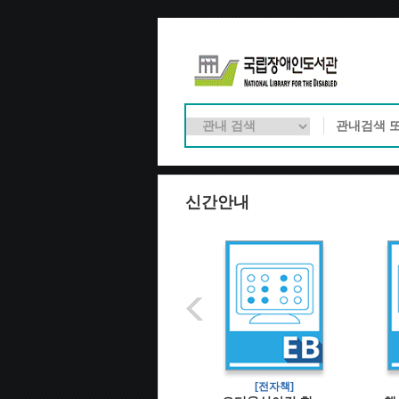
신간안내
[전자책]
[전자책]