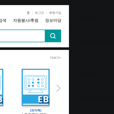
홈
로그인
회원가입
검색
자원봉사/후원
정보마당
더보기+
[전자책]
[전자책]