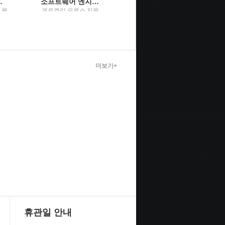
쓰기 스킬, 원격 근무 노하우까지
소프트웨어 엔지니어 가이드북주니어부터 리더까지, 소프트웨어 엔지니어라면 꼭 알아야 할 커리어 관리의 비법
(보도 섀퍼의) 이기는 습관불가능을 뛰어넘어 최후의 승자가 된 사람들
 옮
게르겔리 오로스 지음
보도 섀퍼 지음 ; 박성
빛미
; 이민석 옮김 / 한빛미
원 옮김 / Tornado(토
디어
네이도) : 토네이도미
디어그룹
더보기+
휴관일 안내