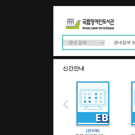
신간안내
[전자책]
[전자책]