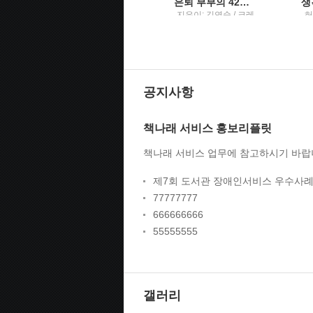
미술관에서는 언제나 맨 얼굴이 된다새하얀 밤을 견디게 해준 내 생의 그림, 화가, 그리고 예술에 관하여
은퇴 부부의 42일 자유여행
이세라 지음 / 나무의
지은이: 김연순 / 크레
허
철학
파스북
공지사항
책나래 서비스 홍보리플릿
책나래 서비스 업무에 참고하시기 바랍
제7회 도서관 장애인서비스 우수사례
77777777
666666666
55555555
갤러리