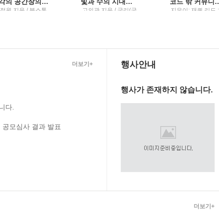
생각의 공간창의성이라는 욕구를 다루는 법
빛과 수의 시대힘과 미적분으로 세운 근대의 세계1
코드 밖 커뮤니케이션팀원 온보딩부터 UML 활용법, 글
정원 지음 / 북스톤
고의관 지음 / 궁리(궁
지은이: 재퀴 리드 ;
리출판)
긴이: 곽지원 / 한
디어
행사안내
더보기+
행사가 존재하지 않습니다.
니다.
 공모심사 결과 발표
더보기+