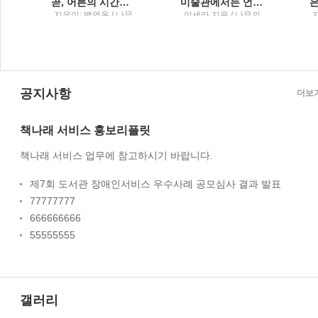
공식
곧, 어른의 시간이 시작된다백영옥 산문집
미술관에서는 언제나 맨 얼굴이 된다새하얀 밤을 견디게 해준 내 생의 그림, 화가, 그리고 예술에 관하여
지은이: 백영옥 / 나무
이세라 지음 / 나무의
의철학
철학
공지사항
더보
책나래 서비스 홍보리플릿
책나래 서비스 업무에 참고하시기 바랍니다.
제7회 도서관 장애인서비스 우수사례 공모심사 결과 발표
77777777
666666666
55555555
갤러리