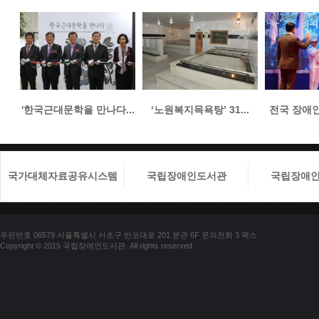
'한국근대문학을 만나다...
‘노원복지목욕탕’ 31...
전국 장애인들
국가대체자료공유시스템
국립장애인도서관
국립장애
우편번호 06579 서울특별시 서초구 반포대로 201 본관 6F 문의전화 3 팩스
Copyright © 2015 국립장애인도서관. All rights reserved.