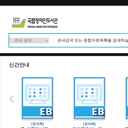
신간안내
[전자책]
[전자책]