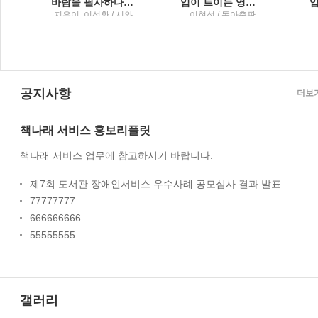
바람을 필사하다이성환 시집
입이 트이는 영어EBS FM radio
지은이: 이성환 / 시와
이현석 / 동아출판
문화
공지사항
더보
책나래 서비스 홍보리플릿
책나래 서비스 업무에 참고하시기 바랍니다.
제7회 도서관 장애인서비스 우수사례 공모심사 결과 발표
77777777
666666666
55555555
갤러리