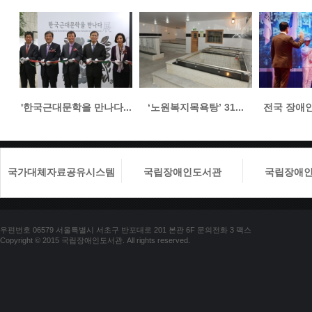
'한국근대문학을 만나다...
‘노원복지목욕탕’ 31...
전국 장애인들
국가대체자료공유시스템
국립장애인도서관
국립장애
우편번호 06579 서울특별시 서초구 반포대로 201 본관 6F 문의전화 3 팩스
Copyright © 2015 국립장애인도서관. All rights reserved.