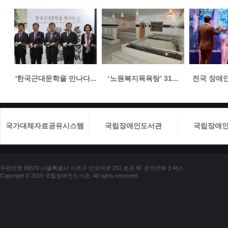
'한국근대문학을 만나다...
‘노원복지목욕탕’ 31...
전국 장애인들
국가대체자료공유시스템
국립장애인도서관
국립장애
우편번호 06579 서울특별시 서초구 반포대로 201 본관 6F 문의전화 3 팩스
Copyright © 2015 국립장애인도서관. All rights reserved.