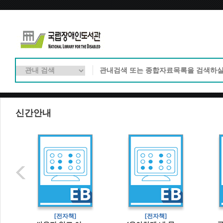
신간안내
[전자책]
[전자책]