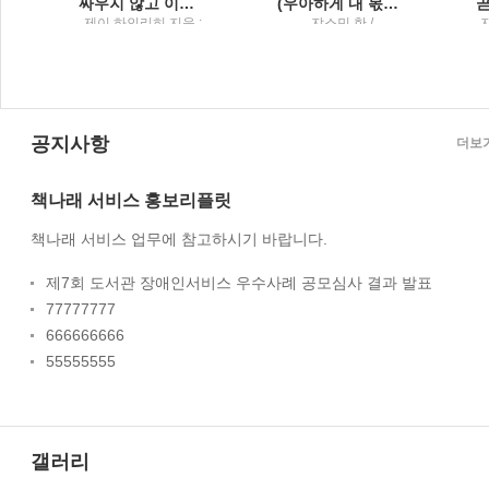
어넘어 최후의 승자가 된 사람들
싸우지 않고 이기는 기술3000년을 이어온 설득의 완벽한 도구들
(우아하게 내 몫을 챙기는) 말의 공식
성
제이 하인리히 지음 ;
쟈스민 한 /
토
조용빈 옮김 /
Tornado(토네이도)
미
Tornado(토네이도) :
토네이도미디어그룹
공지사항
더보
책나래 서비스 홍보리플릿
책나래 서비스 업무에 참고하시기 바랍니다.
제7회 도서관 장애인서비스 우수사례 공모심사 결과 발표
77777777
666666666
55555555
갤러리