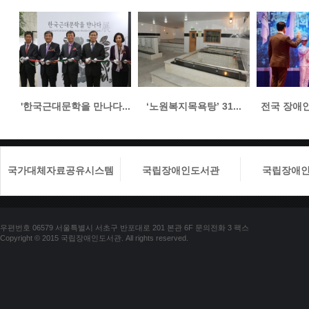
'한국근대문학을 만나다...
‘노원복지목욕탕’ 31...
전국 장애인들
국가대체자료공유시스템
국립장애인도서관
국립장애
우편번호 06579 서울특별시 서초구 반포대로 201 본관 6F 문의전화 3 팩스
Copyright © 2015 국립장애인도서관. All rights reserved.