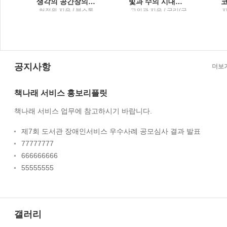
생각의 공간창의성이라는 욕구를 다루는 법
빛과 수의 시대힘과 미적분으로 세운 근대의 세계1
레
허정원 지음 / 북스톤
고의관 지음 / 궁리(궁
지
리출판)
공지사항
더보
책나래 서비스 홍보리플릿
책나래 서비스 업무에 참고하시기 바랍니다.
제7회 도서관 장애인서비스 우수사례 공모심사 결과 발표
77777777
666666666
55555555
갤러리