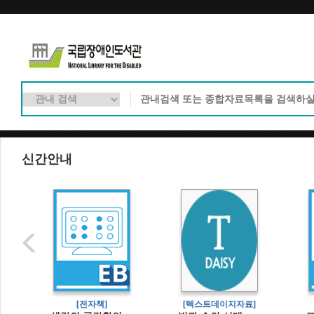
신간안내
[전자책]
[텍스트데이지자료]