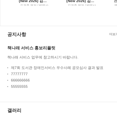
의 길
(New 2026) 김건호 헌법최근 10년 단원별 기출문제집3
(New 2026) 김건호 헌법최근 10년 단원별 기출문제집2
서
김건호 편저 / 박영사
김건호 편저 / 박영사
;
공지사항
더보
책나래 서비스 홍보리플릿
책나래 서비스 업무에 참고하시기 바랍니다.
제7회 도서관 장애인서비스 우수사례 공모심사 결과 발표
77777777
666666666
55555555
갤러리