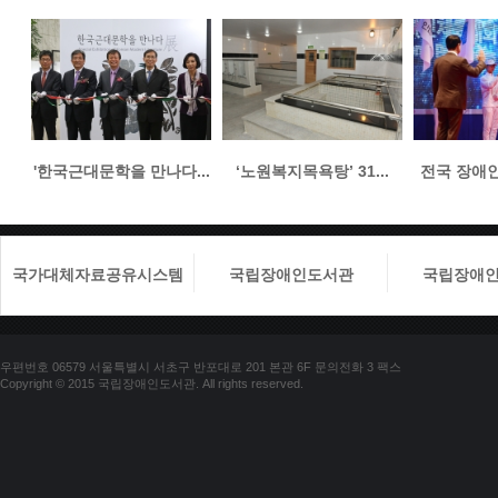
'한국근대문학을 만나다...
‘노원복지목욕탕’ 31...
전국 장애인들
국가대체자료공유시스템
국립장애인도서관
국립장애
우편번호 06579 서울특별시 서초구 반포대로 201 본관 6F 문의전화 3 팩스
Copyright © 2015 국립장애인도서관. All rights reserved.