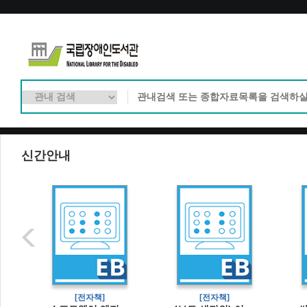
신간안내
[전자책]
[전자책]