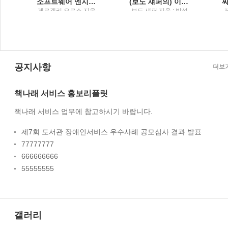
소프트웨어 엔지니어 가이드북주니어부터 리더까지, 소프트웨어 엔지니어라면 꼭 알아야 할 커리어 관리의 비법
(보도 섀퍼의) 이기는 습관불가능을 뛰어넘어 최후의 승자가 된 사람들
옮
게르겔리 오로스 지음
보도 섀퍼 지음 ; 박성
미
; 이민석 옮김 / 한빛미
원 옮김 / Tornado(토
디어
네이도) : 토네이도미
디어그룹
공지사항
더보
책나래 서비스 홍보리플릿
책나래 서비스 업무에 참고하시기 바랍니다.
제7회 도서관 장애인서비스 우수사례 공모심사 결과 발표
77777777
666666666
55555555
갤러리