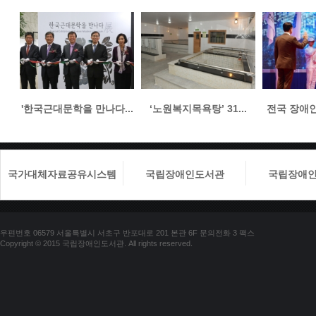
'한국근대문학을 만나다...
‘노원복지목욕탕’ 31...
전국 장애인들
국가대체자료공유시스템
국립장애인도서관
국립장애
우편번호 06579 서울특별시 서초구 반포대로 201 본관 6F 문의전화 3 팩스
Copyright © 2015 국립장애인도서관. All rights reserved.