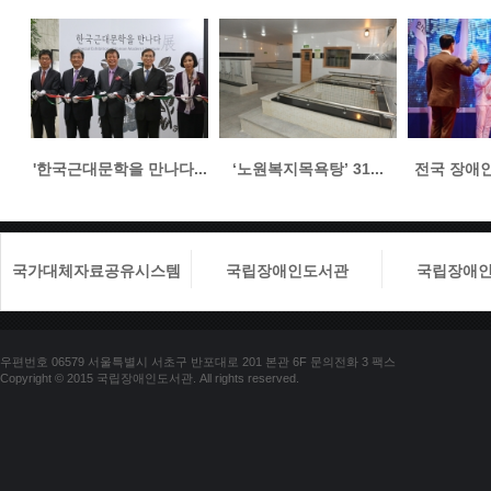
'한국근대문학을 만나다...
‘노원복지목욕탕’ 31...
전국 장애인들
국가대체자료공유시스템
국립장애인도서관
국립장애
우편번호 06579 서울특별시 서초구 반포대로 201 본관 6F 문의전화 3 팩스
Copyright © 2015 국립장애인도서관. All rights reserved.