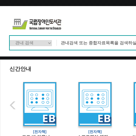
신간안내
]
[전자책]
[전자책]