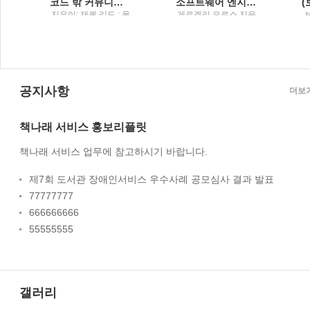
코드 밖 커뮤니케이션팀원 온보딩부터 UML 활용법, 글쓰기 스킬, 원격 근무 노하우까지
소프트웨어 엔지니어 가이드북주니어부터 리더까지, 소프트웨어 엔지니어라면 꼭 알아야 할 커리어 관리의 비법
궁
지은이: 재퀴 리드 ; 옮
게르겔리 오로스 지음
긴이: 곽지원 / 한빛미
; 이민석 옮김 / 한빛미
원
디어
디어
공지사항
더보
책나래 서비스 홍보리플릿
책나래 서비스 업무에 참고하시기 바랍니다.
제7회 도서관 장애인서비스 우수사례 공모심사 결과 발표
77777777
666666666
55555555
갤러리