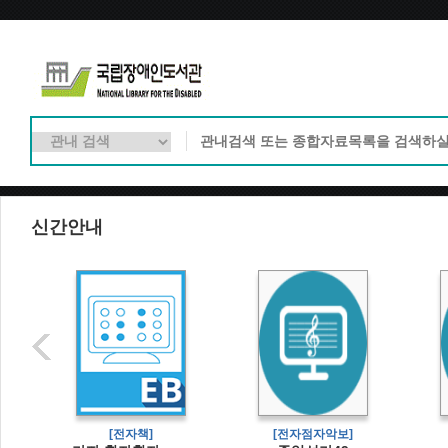
신간안내
]
[전자책]
[전자점자악보]