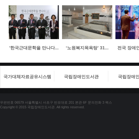
'한국근대문학을 만나다...
‘노원복지목욕탕’ 31...
전국 장애인들
국가대체자료공유시스템
국립장애인도서관
국립장애
우편번호 06579 서울특별시 서초구 반포대로 201 본관 6F 문의전화 3 팩스
Copyright © 2015 국립장애인도서관. All rights reserved.