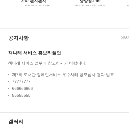
가짜 환자환자 만들어내는 사회에서 지혜롭게 건강 지키는 법
중앙성가49
,
김현아 지음 / 창비
박신화 편 / 중앙아트
상
교
공지사항
더보
책나래 서비스 홍보리플릿
책나래 서비스 업무에 참고하시기 바랍니다.
제7회 도서관 장애인서비스 우수사례 공모심사 결과 발표
77777777
666666666
55555555
갤러리