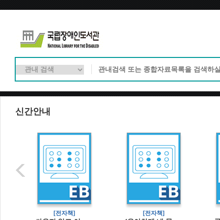
신간안내
[전자책]
[전자책]