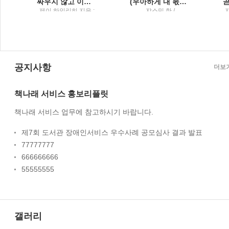
어넘어 최후의 승자가 된 사람들
싸우지 않고 이기는 기술3000년을 이어온 설득의 완벽한 도구들
(우아하게 내 몫을 챙기는) 말의 공식
성
제이 하인리히 지음 ;
쟈스민 한 /
토
조용빈 옮김 /
Tornado(토네이도)
미
Tornado(토네이도) :
토네이도미디어그룹
공지사항
더보
책나래 서비스 홍보리플릿
책나래 서비스 업무에 참고하시기 바랍니다.
제7회 도서관 장애인서비스 우수사례 공모심사 결과 발표
77777777
666666666
55555555
갤러리