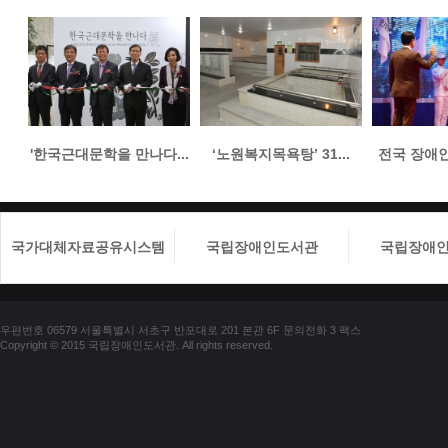
'한국근대문학을 만나다...
‘노원복지목욕탕’ 31...
전국 장애인들
국가대체자료공유시스템
국립장애인도서관
국립장애
우편번호 06579 서울특별시 서초구 반포대로 201 본관 6F 문의전화 3 팩스
Copyright © 2015 국립장애인도서관. All rights reserved.