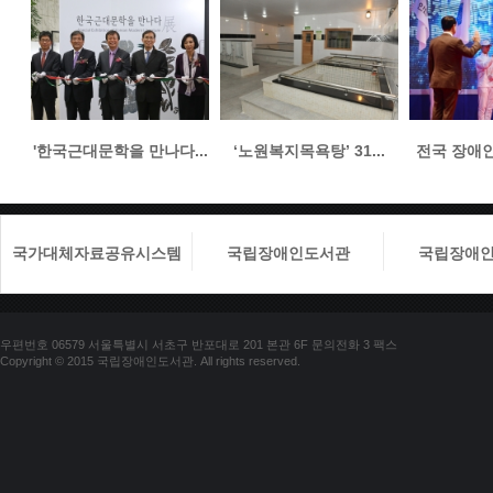
'한국근대문학을 만나다...
‘노원복지목욕탕’ 31...
전국 장애인들
국가대체자료공유시스템
국립장애인도서관
국립장애
우편번호 06579 서울특별시 서초구 반포대로 201 본관 6F 문의전화 3 팩스
Copyright © 2015 국립장애인도서관. All rights reserved.