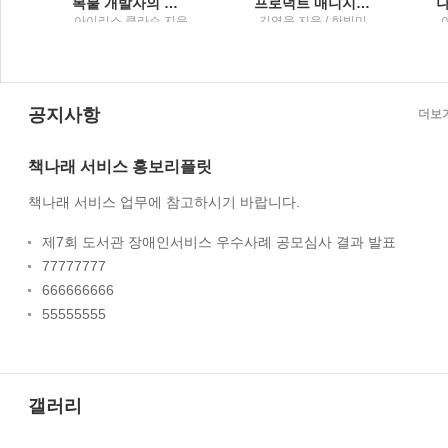
복붙 개발자의 벼락 성공기
프로덕트 매니지먼트프로덕트를 이해하는 자가 프로덕트를 지배한다
머
아이리스 클라슨 지음
김영욱 지음 / 한빛미
; 이미령, 김태곤 옮김 /
디어
한빛미디어
공지사항
더보
책나래 서비스 홍보리플릿
책나래 서비스 업무에 참고하시기 바랍니다.
제7회 도서관 장애인서비스 우수사례 공모심사 결과 발표
77777777
666666666
55555555
갤러리