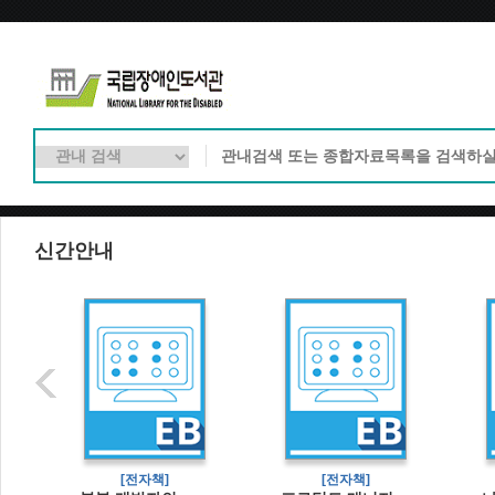
신간안내
[전자책]
[전자책]