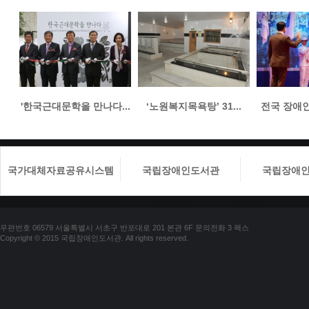
'한국근대문학을 만나다...
‘노원복지목욕탕’ 31...
전국 장애인들
국가대체자료공유시스템
국립장애인도서관
국립장애
우편번호 06579 서울특별시 서초구 반포대로 201 본관 6F 문의전화 3 팩스
Copyright © 2015 국립장애인도서관. All rights reserved.