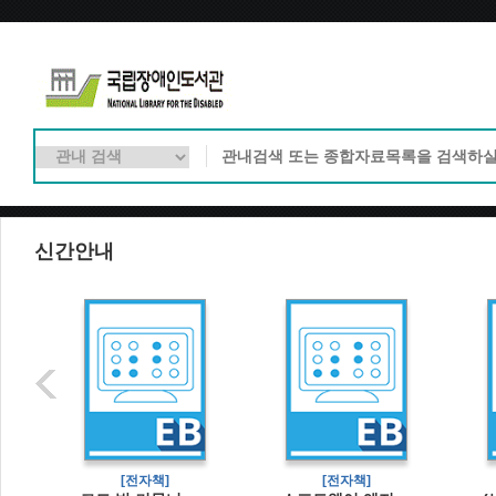
신간안내
]
[전자책]
[전자책]