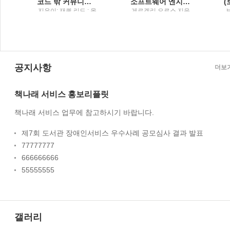
코드 밖 커뮤니케이션팀원 온보딩부터 UML 활용법, 글쓰기 스킬, 원격 근무 노하우까지
소프트웨어 엔지니어 가이드북주니어부터 리더까지, 소프트웨어 엔지니어라면 꼭 알아야 할 커리어 관리의 비법
궁
지은이: 재퀴 리드 ; 옮
게르겔리 오로스 지음
긴이: 곽지원 / 한빛미
; 이민석 옮김 / 한빛미
원
디어
디어
공지사항
더보
책나래 서비스 홍보리플릿
책나래 서비스 업무에 참고하시기 바랍니다.
제7회 도서관 장애인서비스 우수사례 공모심사 결과 발표
77777777
666666666
55555555
갤러리