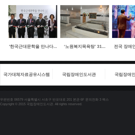
'한국근대문학을 만나다...
‘노원복지목욕탕’ 31...
전국 장애인들
국가대체자료공유시스템
국립장애인도서관
국립장애
우편번호 06579 서울특별시 서초구 반포대로 201 본관 6F 문의전화 3 팩스
Copyright © 2015 국립장애인도서관. All rights reserved.