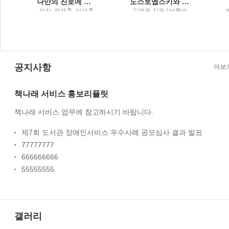
나만의 진로에 맞춘 탐구 보고서 가이드 북주제 찾기, 자료 조사, 작성, 적용까지 한 권으로 끝!
도스토옙스키와 저녁 식사를유쾌하고 용감한 고전 전작 읽기 모임 분투기
g
저자: 정재훈, 이성훈,
김영웅 지음 / 바틀비
사
배수정, 조현정, 주상
명, 정아윤, 박범호 / 교
육과학사
공지사항
더보
책나래 서비스 홍보리플릿
책나래 서비스 업무에 참고하시기 바랍니다.
제7회 도서관 장애인서비스 우수사례 공모심사 결과 발표
77777777
666666666
55555555
갤러리