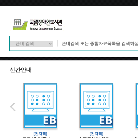
신간안내
]
[전자책]
[전자책]