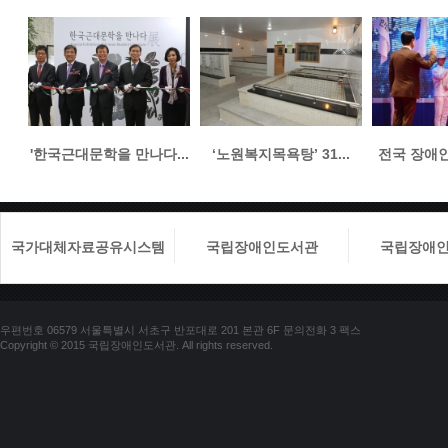
'한국근대문학을 만나다...
‘노원복지목욕탕’ 31...
전국 장애인들
국가대체자료공유시스템
국립장애인도서관
국립장애
우편번호 06579 서울특별시 서초구 반포대로 201 본관 6F 문의전화 3 팩스
Copyright © 2015 국립장애인도서관. All rights reserved.