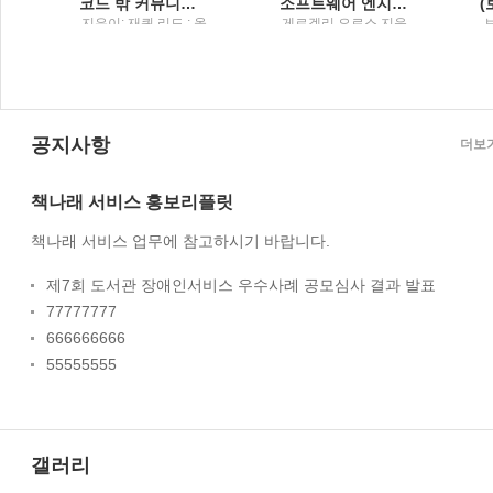
코드 밖 커뮤니케이션팀원 온보딩부터 UML 활용법, 글쓰기 스킬, 원격 근무 노하우까지
소프트웨어 엔지니어 가이드북주니어부터 리더까지, 소프트웨어 엔지니어라면 꼭 알아야 할 커리어 관리의 비법
궁
지은이: 재퀴 리드 ; 옮
게르겔리 오로스 지음
긴이: 곽지원 / 한빛미
; 이민석 옮김 / 한빛미
원
디어
디어
공지사항
더보
책나래 서비스 홍보리플릿
책나래 서비스 업무에 참고하시기 바랍니다.
제7회 도서관 장애인서비스 우수사례 공모심사 결과 발표
77777777
666666666
55555555
갤러리