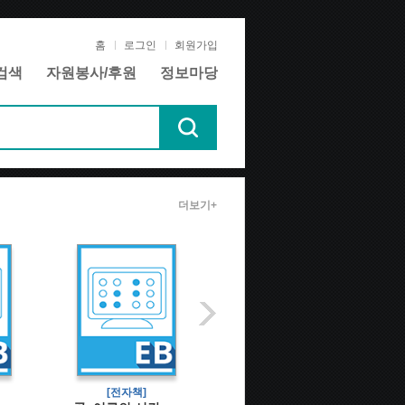
홈
로그인
회원가입
검색
자원봉사/후원
정보마당
더보기+
[전자책]
[전자책]