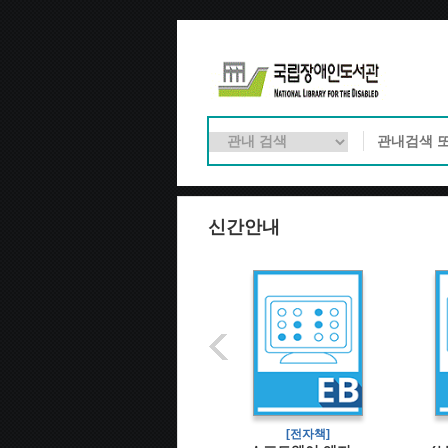
신간안내
[전자책]
[전자책]