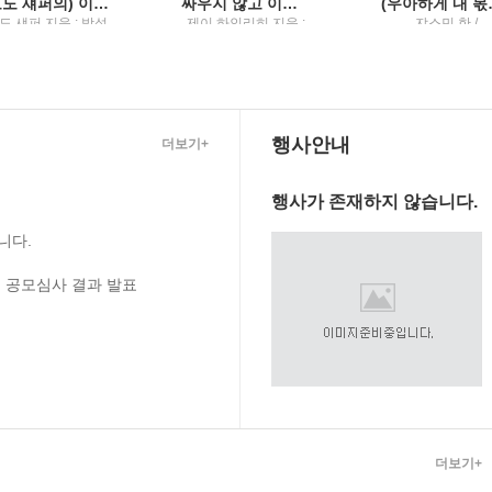
(보도 섀퍼의) 이기는 습관불가능을 뛰어넘어 최후의 승자가 된 사람들
싸우지 않고 이기는 기술3000년을 이어온 설득의 완벽한 도구들
(우아하게 
도 섀퍼 지음 ; 박성
제이 하인리히 지음 ;
쟈스민 한 /
 옮김 / Tornado(토
조용빈 옮김 /
Tornado(토네이
이도) : 토네이도미
Tornado(토네이도) :
디어그룹
토네이도미디어그룹
행사안내
더보기+
행사가 존재하지 않습니다.
니다.
 공모심사 결과 발표
더보기+