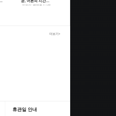
내 몫을 챙기는) 말의 공식
곧, 어른의 시간이 시작된다백영옥 산문집
미술관에서는 언제나 맨 얼굴이 된다새하얀 밤을 견디게 해준 내 생의 그림, 화가, 그리고 예술에 관하여
지은이: 백영옥 / 나무
이세라 지음 / 나무의
도)
의철학
철학
더보기+
휴관일 안내