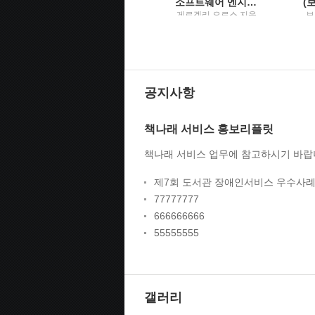
코드 밖 커뮤니케이션팀원 온보딩부터 UML 활용법, 글쓰기 스킬, 원격 근무 노하우까지
소프트웨어 엔지니어 가이드북주니어부터 리더까지, 소프트웨어 엔지니어라면 꼭 알아야 할 커리어 관리의 비법
지은이: 재퀴 리드 ; 옮
게르겔리 오로스 지음
보
긴이: 곽지원 / 한빛미
; 이민석 옮김 / 한빛미
원
디어
디어
네
공지사항
책나래 서비스 홍보리플릿
책나래 서비스 업무에 참고하시기 바랍
제7회 도서관 장애인서비스 우수사례
77777777
666666666
55555555
갤러리