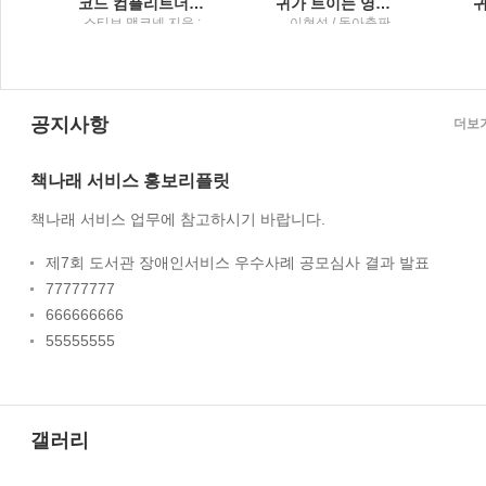
코드 컴플리트더 나은 소프트웨어 구현을 위한 실무 지침서2
귀가 트이는 영어EBS FM radio
사
스티브 맥코넬 지음 ;
이현석 / 동아출판
서우석 옮김 / 위키북
스
공지사항
더보
책나래 서비스 홍보리플릿
책나래 서비스 업무에 참고하시기 바랍니다.
제7회 도서관 장애인서비스 우수사례 공모심사 결과 발표
77777777
666666666
55555555
갤러리