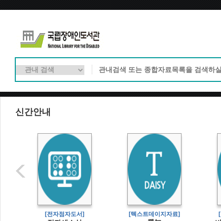
신간안내
]
[전자점자도서]
[텍스트데이지자료]