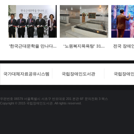
'한국근대문학을 만나다...
‘노원복지목욕탕’ 31...
전국 장애인들
국가대체자료공유시스템
국립장애인도서관
국립장애
우편번호 06579 서울특별시 서초구 반포대로 201 본관 6F 문의전화 3 팩스
Copyright © 2015 국립장애인도서관. All rights reserved.