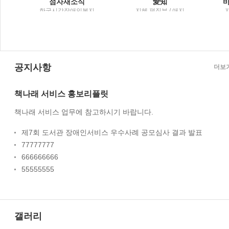
기 전에 경 해설
점자새소식
愛知
도
한국시각장애인복지
지혜 편집부 / 애지
마
관 [편] / 한국시각장애
인복지관
공지사항
더보
책나래 서비스 홍보리플릿
책나래 서비스 업무에 참고하시기 바랍니다.
제7회 도서관 장애인서비스 우수사례 공모심사 결과 발표
77777777
666666666
55555555
갤러리