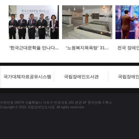
'한국근대문학을 만나다...
‘노원복지목욕탕’ 31...
전국 장애인들
국가대체자료공유시스템
국립장애인도서관
국립장애
우편번호 06579 서울특별시 서초구 반포대로 201 본관 6F 문의전화 3 팩스
Copyright © 2015 국립장애인도서관. All rights reserved.