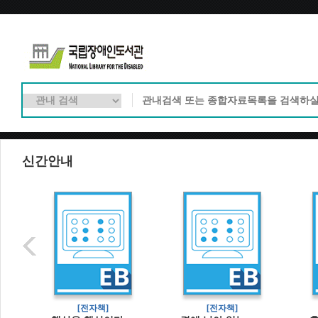
신간안내
[전자책]
[전자책]