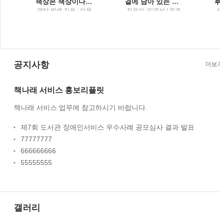
주는 나만의 휴식
책상은 책상이다기발한 상상력과 따스한 유머가 있는 페터 빅셀의 일곱 가지 이야기
곁에 남아 있는 사람임경선 소설
덤
페터 빅셀 지음 ; 이용
지은이: 임경선 / 위즈
숙 옮김 / 위즈덤하우
덤하우스
스 : 위즈덤하우스 미
디어그룹
공지사항
더보
책나래 서비스 홍보리플릿
책나래 서비스 업무에 참고하시기 바랍니다.
제7회 도서관 장애인서비스 우수사례 공모심사 결과 발표
77777777
666666666
55555555
갤러리