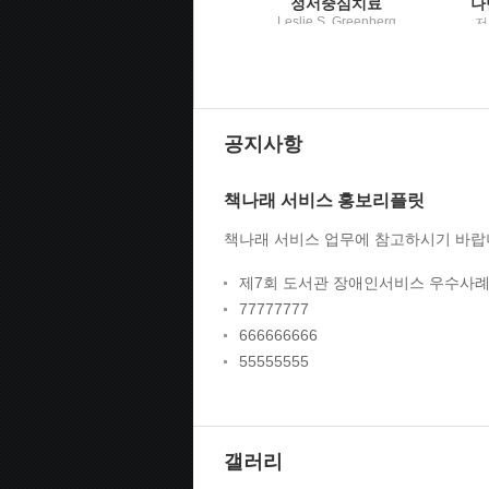
스패니시 러브 디셉션
정서중심치료
Leslie S. Greenberg
엘레나 아르마스 지음
저
저 ; 한기백 역 / 학지사
; 공보경 옮김 / 문학수
배
첩
명,
공지사항
책나래 서비스 홍보리플릿
책나래 서비스 업무에 참고하시기 바랍
제7회 도서관 장애인서비스 우수사례
77777777
666666666
55555555
갤러리