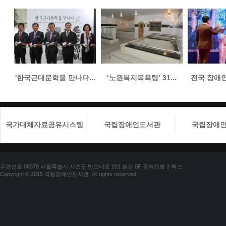
'한국근대문학을 만나다...
‘노원복지목욕탕’ 31...
전국 장애인들
국가대체자료공유시스템
국립장애인도서관
국립장애
우편번호 06579 서울특별시 서초구 반포대로 201 본관 6F 문의전화 3 팩스
Copyright © 2015 국립장애인도서관. All rights reserved.