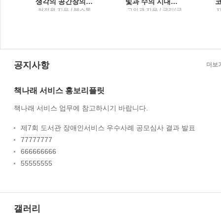
생각의 공간창의성이라는 욕구를 다루는 법
빛과 수의 시대힘과 미적분으로 세운 근대의 세계1
레
허정원 지음 / 북스톤
고의관 지음 / 궁리(궁
지
리출판)
공지사항
더보
책나래 서비스 홍보리플릿
책나래 서비스 업무에 참고하시기 바랍니다.
제7회 도서관 장애인서비스 우수사례 공모심사 결과 발표
77777777
666666666
55555555
갤러리