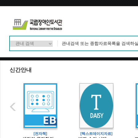
신간안내
[전자책]
[텍스트데이지자료]