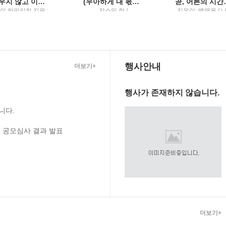
싸우지 않고 이기는 기술3000년을 이어온 설득의 완벽한 도구들
(우아하게 내 몫을 챙기는) 말의 공식
곧, 어른의 
이 하인리히 지음 ;
쟈스민 한 /
지은이: 백영옥 / 
조용빈 옮김 /
Tornado(토네이도)
의철학
ornado(토네이도) :
네이도미디어그룹
행사안내
더보기+
행사가 존재하지 않습니다.
니다.
 공모심사 결과 발표
더보기+