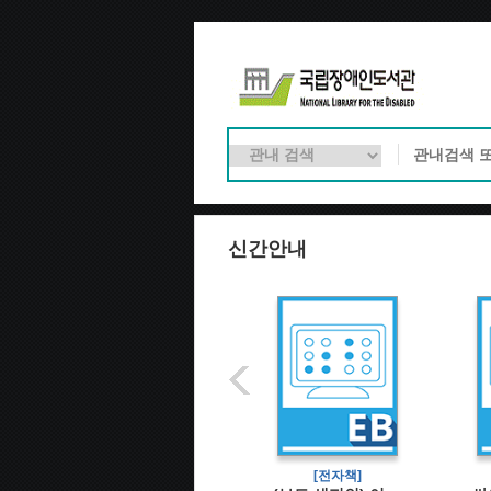
신간안내
[전자책]
[전자책]