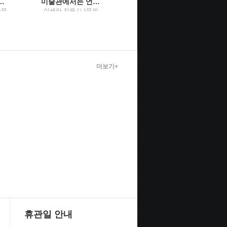
시간이 시작된다백영옥 산문집
미술관에서는 언제나 맨 얼굴이 된다새하얀 밤을 견디게 해준 내 생의 그림, 화가, 그리고 예술에 관하여
은퇴 부부의 42일 자유여행
나무
이세라 지음 / 나무의
지은이: 김연순 / 크레
철학
파스북
더보기+
휴관일 안내