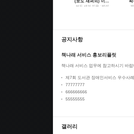
소프트웨어 엔지니어 가이드북주니어부터 리더까지, 소프트웨어 엔지니어라면 꼭 알아야 할 커리어 관리의 비법
(보도 섀퍼의) 이기는 습관불가능을 뛰어넘어 최후의 승자가 된 사람들
옮
게르겔리 오로스 지음
보도 섀퍼 지음 ; 박성
제
; 이민석 옮김 / 한빛미
원 옮김 / Tornado(토
디어
네이도) : 토네이도미
T
디어그룹
토
공지사항
책나래 서비스 홍보리플릿
책나래 서비스 업무에 참고하시기 바랍
제7회 도서관 장애인서비스 우수사례
77777777
666666666
55555555
갤러리