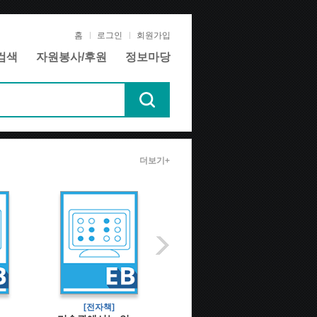
홈
로그인
회원가입
검색
자원봉사/후원
정보마당
더보기+
[전자책]
[전자책]