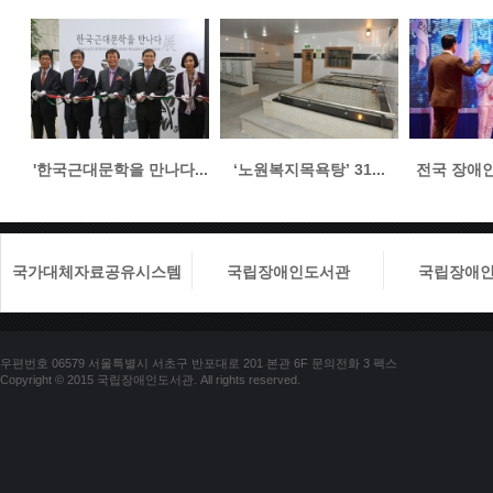
'한국근대문학을 만나다...
‘노원복지목욕탕’ 31...
전국 장애인들
국가대체자료공유시스템
국립장애인도서관
국립장애
우편번호 06579 서울특별시 서초구 반포대로 201 본관 6F 문의전화 3 팩스
Copyright © 2015 국립장애인도서관. All rights reserved.