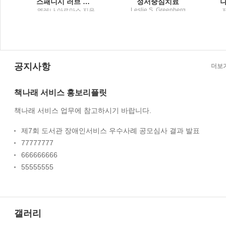
스패니시 러브 디셉션
정서중심치료
Leslie S. Greenberg
사
엘레나 아르마스 지음
저 ; 한기백 역 / 학지사
; 공보경 옮김 / 문학수
첩
명
공지사항
더보
책나래 서비스 홍보리플릿
책나래 서비스 업무에 참고하시기 바랍니다.
제7회 도서관 장애인서비스 우수사례 공모심사 결과 발표
77777777
666666666
55555555
갤러리