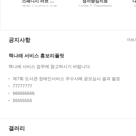
스패니시 러브 디셉션
정서중심치료
Leslie S. Greenberg
사
엘레나 아르마스 지음
저 ; 한기백 역 / 학지사
; 공보경 옮김 / 문학수
첩
명
공지사항
더보
책나래 서비스 홍보리플릿
책나래 서비스 업무에 참고하시기 바랍니다.
제7회 도서관 장애인서비스 우수사례 공모심사 결과 발표
77777777
666666666
55555555
갤러리