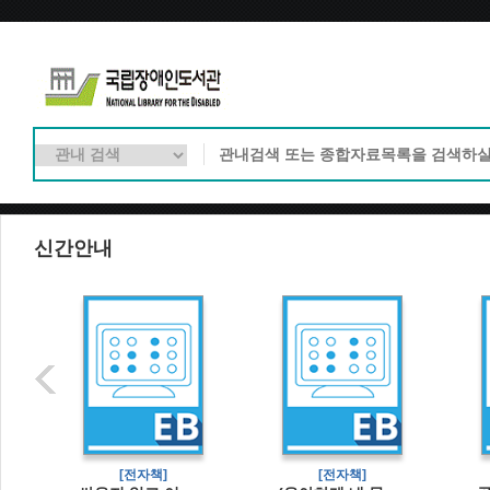
신간안내
[전자책]
[전자책]