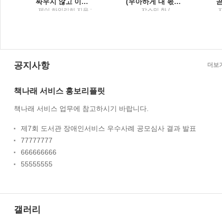
어넘어 최후의 승자가 된 사람들
싸우지 않고 이기는 기술3000년을 이어온 설득의 완벽한 도구들
(우아하게 내 몫을 챙기는) 말의 공식
성
제이 하인리히 지음 ;
쟈스민 한 /
토
조용빈 옮김 /
Tornado(토네이도)
미
Tornado(토네이도) :
토네이도미디어그룹
공지사항
더보
책나래 서비스 홍보리플릿
책나래 서비스 업무에 참고하시기 바랍니다.
제7회 도서관 장애인서비스 우수사례 공모심사 결과 발표
77777777
666666666
55555555
갤러리