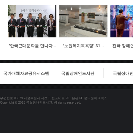
'한국근대문학을 만나다...
‘노원복지목욕탕’ 31...
전국 장애인들
국가대체자료공유시스템
국립장애인도서관
국립장애
우편번호 06579 서울특별시 서초구 반포대로 201 본관 6F 문의전화 3 팩스
Copyright © 2015 국립장애인도서관. All rights reserved.