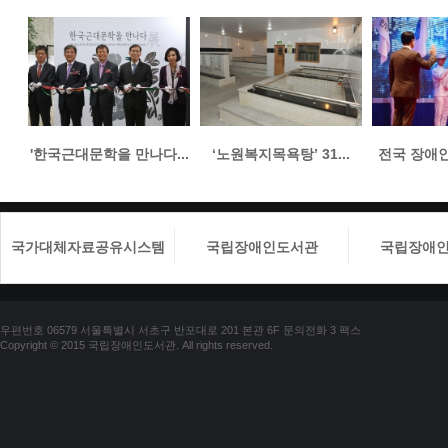
'한국근대문학을 만나다...
‘노원복지목욕탕’ 31...
전국 장애인들
국가대체자료공유시스템
국립장애인도서관
국립장애
우편번호 06579 서울특별시 서초구 반포대로 201 본관 6F 문의전화 3 팩스
Copyright © 2015 국립장애인도서관. All rights reserved.