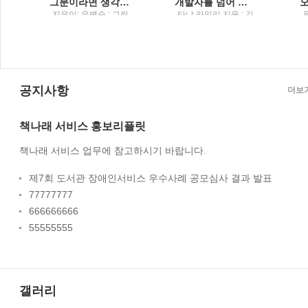
그분이라면 생각해볼게요유병숙 에세이
개발자를 넘어 기술 리더로 가는 길
;
지은이: 유병숙 ; 그린
타냐 라일리 지음 ; 김
오
이: 김현 / 특별한서재
그레이스 옮김 / 디코
딩 : 한빛미디어
공지사항
더보
책나래 서비스 홍보리플릿
책나래 서비스 업무에 참고하시기 바랍니다.
제7회 도서관 장애인서비스 우수사례 공모심사 결과 발표
77777777
666666666
55555555
갤러리