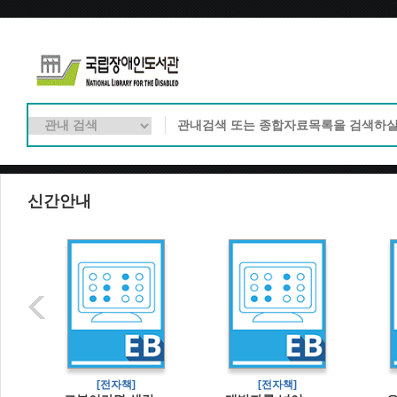
신간안내
[전자책]
[전자책]