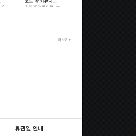
세운 근대의 세계1
코드 밖 커뮤니케이션팀원 온보딩부터 UML 활용법, 글쓰기 스킬, 원격 근무 노하우까지
소프트웨어 엔지니어 가이드북주니어부터 리더까지, 소프트웨어 엔지니어라면 꼭 알아야 할 커리어 관리의 비법
(궁
지은이: 재퀴 리드 ; 옮
게르겔리 오로스 지음
긴이: 곽지원 / 한빛미
; 이민석 옮김 / 한빛미
디어
디어
더보기+
휴관일 안내