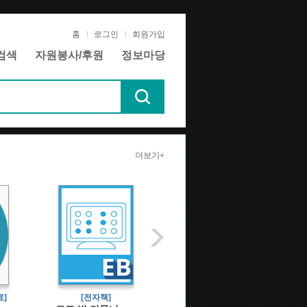
홈
로그인
회원가입
검색
자원봉사/후원
정보마당
더보기+
]
[전자책]
[전자책]