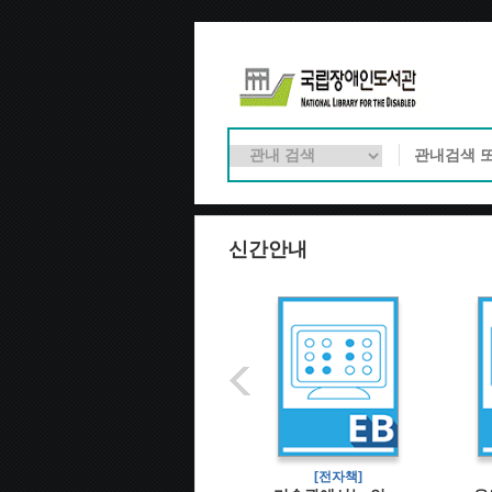
신간안내
[전자책]
[전자책]