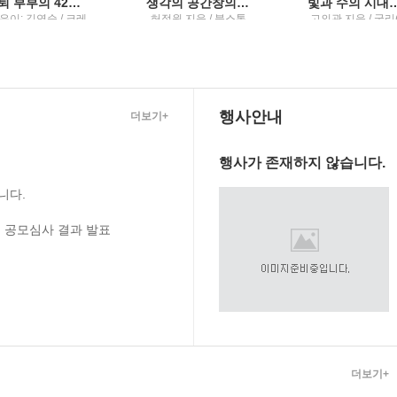
은퇴 부부의 42일 자유여행
생각의 공간창의성이라는 욕구를 다루는 법
빛과 수의 시대힘과 미적분으로 
은이: 김연순 / 크레
허정원 지음 / 북스톤
고의관 지음 / 궁리
파스북
리출판)
행사안내
더보기+
행사가 존재하지 않습니다.
니다.
 공모심사 결과 발표
더보기+