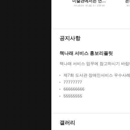
곧, 어른의 시간이 시작된다백영옥 산문집
미술관에서는 언제나 맨 얼굴이 된다새하얀 밤을 견디게 해준 내 생의 그림, 화가, 그리고 예술에 관하여
지은이: 백영옥 / 나무
이세라 지음 / 나무의
지
의철학
철학
공지사항
책나래 서비스 홍보리플릿
책나래 서비스 업무에 참고하시기 바랍
제7회 도서관 장애인서비스 우수사례
77777777
666666666
55555555
갤러리